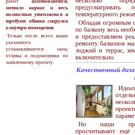
несколько пор
работ
изготовляется,
предусматривать
метало каркас и весь
температурного режи
полностью утепляется и
требует обивки снаружи
Обладая огромным о
и внутри помещения
.
по балкону весь нео
и предоставляем реа
Только после всего выше
указанного
ремонту балконов ма
устанавливаются окна,
лоджий и террас, зи
отливы и подоконники по
включительно.
заявленному проекту.
Качественный диз
Идеал
отдель
неско
проек
параме
Но наши профе
просчитывают ещё 