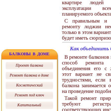
квартире людей 
эксплуатации в
планируемого объекта
С правильным и 
ремонту лоджии не
только в этом вариан
будет иметь сюрпризо
Как объединить 
БАЛКОНЫ В ДОМЕ
В ремонте балконов 
способ ремонта 
Проект балкона
объединения его с 
этот вариант не с
Ремонт балкона в доме
трудностями, если
балкона занимается 
Косметический
на проведение подобн
Ремонт под ключ
Такой ремонт прир
требуют регист
Капитальный
соответствующих инст