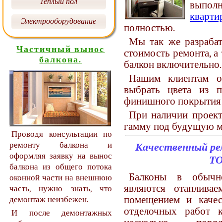
Теплый пол
вып
кварт
Электрооборудование
полностью.
Мы так же разраба
Частичный вынос
стоимость ремонта, а
балкона.
балкон включительно.
Нашим клиентам о
выбрать цвета из п
финишного покрытия с
При наличии проект
гамму под будущую м
Проводя консультации по
ремонту балкона и
Качественный ре
оформляя заявку на вынос
Т
балкона из общего потока
Балконы в обычн
оконной части на внешнюю
являются отаплива
часть, нужно знать, что
помещением и каче
демонтаж неизбежен.
отделочных работ 
И после демонтажных