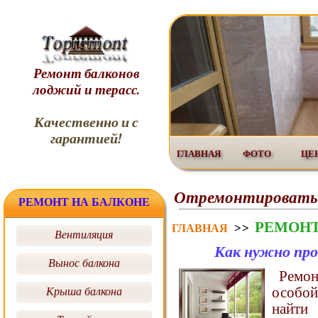
Ремонт балконов
лоджий и терасс.
Качественно и с
гарантией!
ГЛАВНАЯ
ФОТО
ЦЕ
Отремонтировать б
РЕМОНТ НА БАЛКОНЕ
РЕМОНТ
>>
ГЛАВНАЯ
Вентиляция
Как нужно про
Вынос балкона
Ремон
особой
Крыша балкона
найти