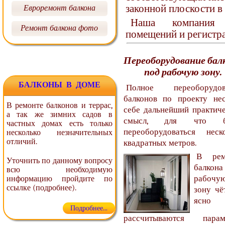
законной плоскости в
Евроремонт балкона
Наша компани
Ремонт балкона фото
помещений и регистр
Переоборудование бал
под рабочую зону.
БАЛКОНЫ В ДОМЕ
Полное переоборудов
балконов по проекту не
В ремонте балконов и террас,
себе дальнейший практич
а так же зимних садов в
смысл, для что б
частных домах есть только
переоборудоваться неск
несколько незначительных
отличий.
квадратных метров.
В рем
Уточнить по данному вопросу
балкон
всю необходимую
рабочу
информацию пройдите по
ссылке (подробнее).
зону чё
ясно
Подробнее...
рассчитываются парам