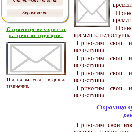
Капитальный ремонт
времен
Прино
Евроремонт
времен
Прино
Страница находится
временно недоступна
на реконструкции!
Приносим свои из
недоступна
Приносим свои из
недоступна
Приносим свои из
недоступна
Приносим свои искриние
извинения.
Приносим свои из
недоступна
Страница в
ре
Приносим свои изв
временно недоступна